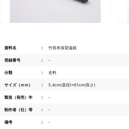
資料名
竹筒布張望遠鏡
登録番号
-
分類
史料
サイズ（ｍｍ）
5.4cm(直径)×61cm(長さ)
製造（発売）年
-
制作者（社）等
-
備考
-