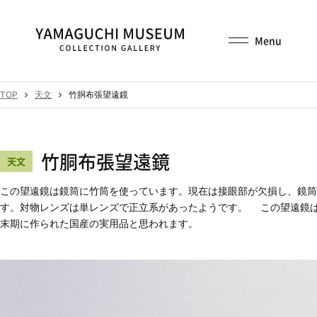
TOP
天文
竹胴布張望遠鏡
竹胴布張望遠鏡
天文
この望遠鏡は鏡筒に竹筒を使っています。現在は接眼部が欠損し、鏡筒
す。対物レンズは単レンズで正立系があったようです。 この望遠鏡
末期に作られた国産の実用品と思われます。