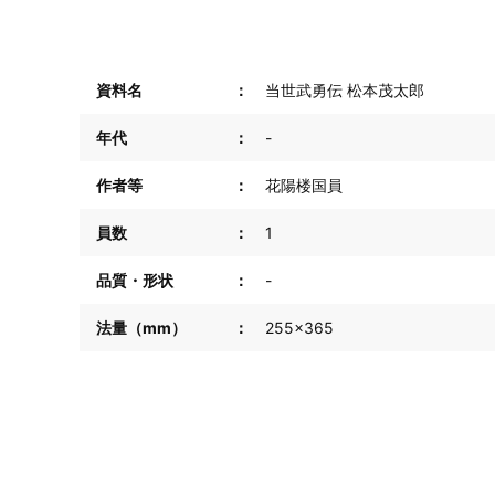
資料名
当世武勇伝 松本茂太郎
年代
-
作者等
花陽楼国員
員数
1
品質・形状
-
法量（mm）
255×365