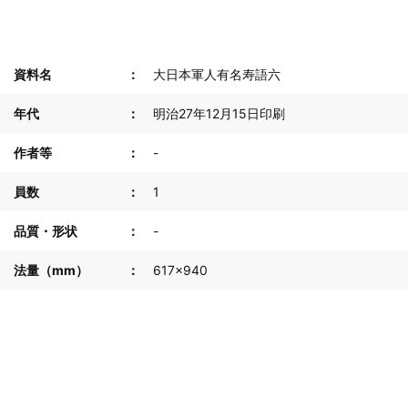
資料名
大日本軍人有名寿語六
年代
明治27年12月15日印刷
作者等
-
員数
1
品質・形状
-
法量（mm）
617×940