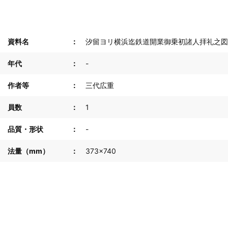
資料名
汐留ヨリ横浜迄鉄道開業御乗初諸人拝礼之図
年代
-
作者等
三代広重
員数
1
品質・形状
-
法量（mm）
373×740