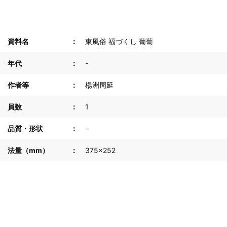
資料名
東風俗 福づくし 葡蔔
年代
-
作者等
楊洲周延
員数
1
品質・形状
-
法量（mm）
375×252