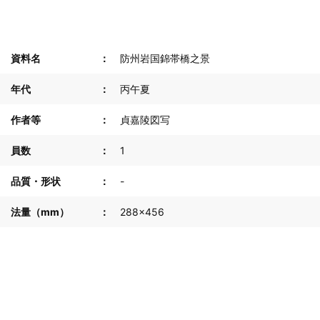
資料名
防州岩国錦帯橋之景
年代
丙午夏
作者等
貞嘉陵図写
員数
1
品質・形状
-
法量（mm）
288×456