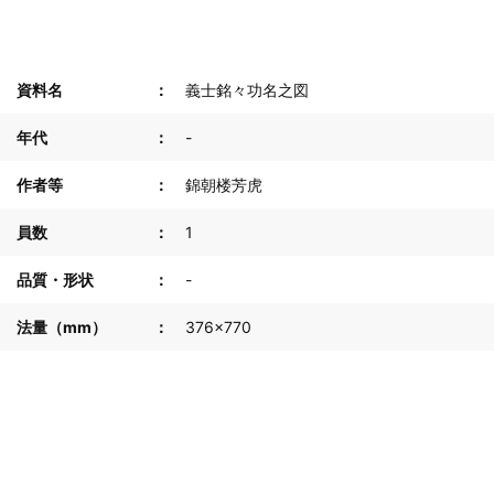
資料名
義士銘々功名之図
年代
-
作者等
錦朝楼芳虎
員数
1
品質・形状
-
法量（mm）
376×770