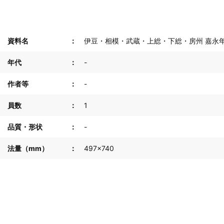
資料名
伊豆・相模・武蔵・上総・下総・房州 嘉永年
年代
-
作者等
-
員数
1
品質・形状
-
法量（mm）
497×740