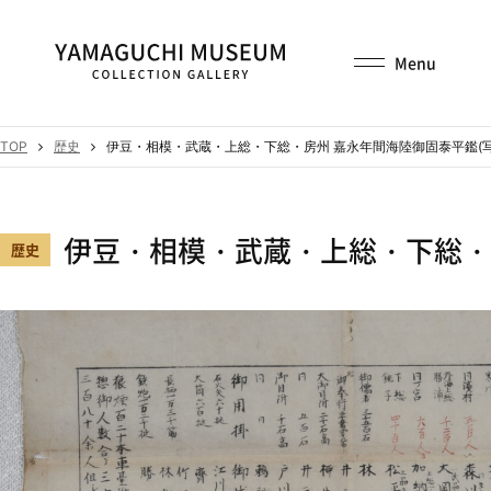
TOP
歴史
伊豆・相模・武蔵・上総・下総・房州 嘉永年間海陸御固泰平鑑(写
伊豆・相模・武蔵・上総・下総・房
歴史