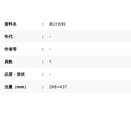
資料名
夜討合戦
年代
-
作者等
-
員数
1
品質・形状
-
法量（mm）
298×437