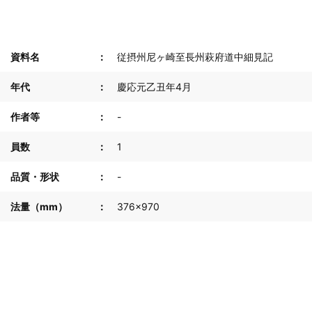
資料名
従摂州尼ヶ崎至長州萩府道中細見記
年代
慶応元乙丑年4月
作者等
-
員数
1
品質・形状
-
法量（mm）
376×970