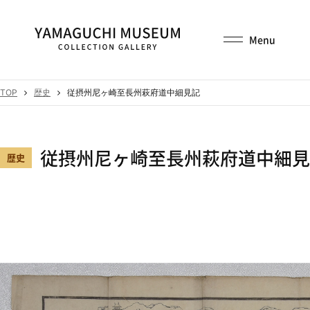
TOP
歴史
従摂州尼ヶ崎至長州萩府道中細見記
従摂州尼ヶ崎至長州萩府道中細見
歴史