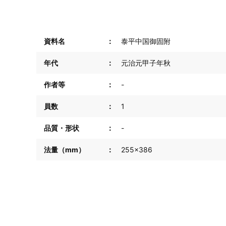
資料名
泰平中国御固附
年代
元治元甲子年秋
作者等
-
員数
1
品質・形状
-
法量（mm）
255×386