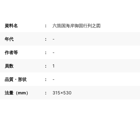
資料名
六箇国海岸御固行列之図
年代
-
作者等
-
員数
1
品質・形状
-
法量（mm）
315×530