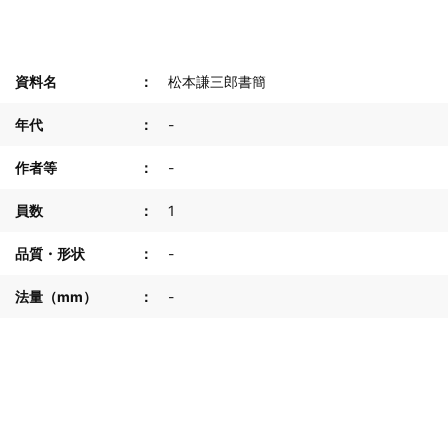
資料名
松本謙三郎書簡
年代
-
作者等
-
員数
1
品質・形状
-
法量（mm）
-