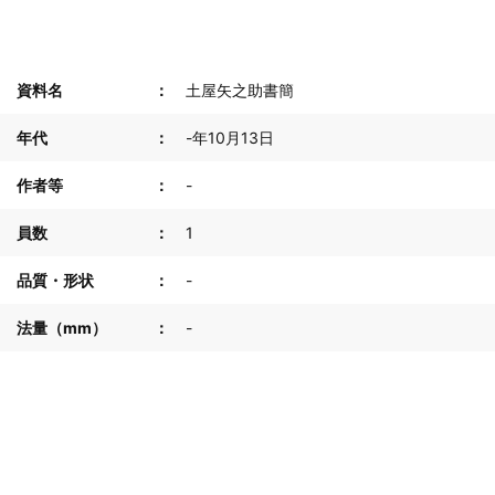
資料名
土屋矢之助書簡
年代
-年10月13日
作者等
-
員数
1
品質・形状
-
法量（mm）
-