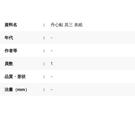
資料名
丹心帖 其三 表紙
年代
-
作者等
-
員数
1
品質・形状
-
法量（mm）
-