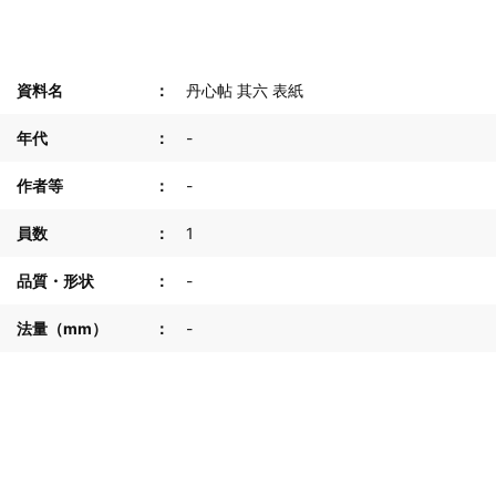
資料名
丹心帖 其六 表紙
年代
-
作者等
-
員数
1
品質・形状
-
法量（mm）
-