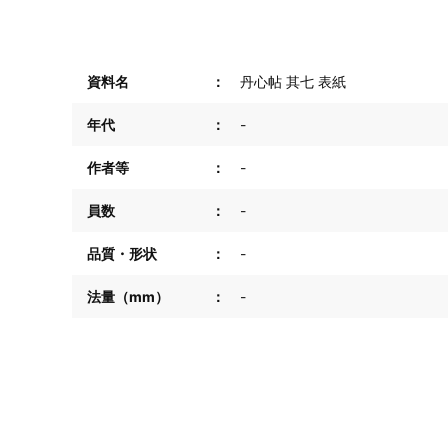
資料名
丹心帖 其七 表紙
年代
-
作者等
-
員数
-
品質・形状
-
法量（mm）
-