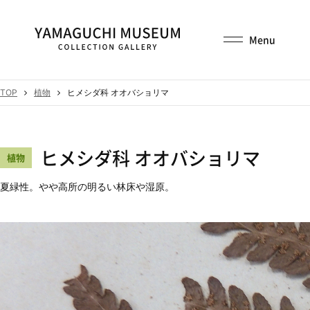
TOP
植物
ヒメシダ科 オオバショリマ
ヒメシダ科 オオバショリマ
植物
夏緑性。やや高所の明るい林床や湿原。