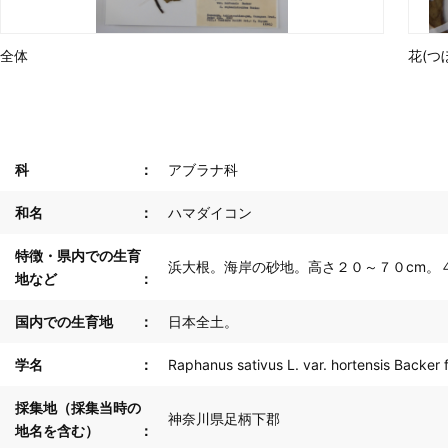
全体
花(つ
科
アブラナ科
和名
ハマダイコン
特徴・県内での生育
浜大根。海岸の砂地。高さ２０～７０cm。
地など
国内での生育地
日本全土。
学名
Raphanus sativus L. var. hortensis Backer 
採集地（採集当時の
神奈川県足柄下郡
地名を含む）