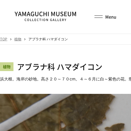
TOP
植物
アブラナ科 ハマダイコン
アブラナ科 ハマダイコン
植物
浜大根。海岸の砂地。高さ２０～７０cm。４～６月に白～紫色の花。