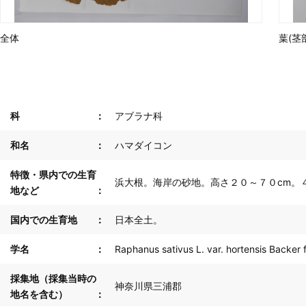
全体
葉(茎
科
アブラナ科
和名
ハマダイコン
特徴・県内での生育
浜大根。海岸の砂地。高さ２０～７０cm。
地など
国内での生育地
日本全土。
学名
Raphanus sativus L. var. hortensis Backer 
採集地（採集当時の
神奈川県三浦郡
地名を含む）