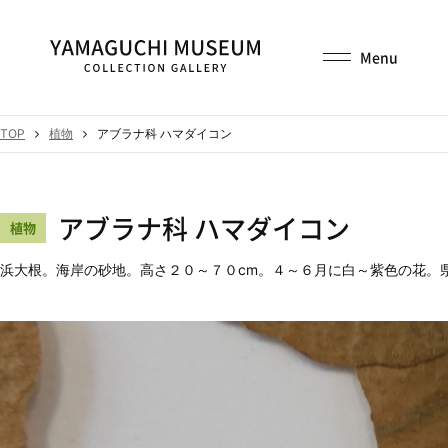
TOP
植物
アブラナ科 ハマダイコン
アブラナ科 ハマダイコン
植物
浜大根。海岸の砂地。高さ２０～７０cm。４～６月に白～紫色の花。