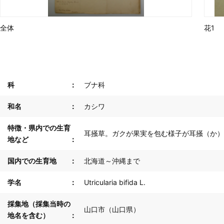
全体
花1
科
ブナ科
和名
カシワ
特徴・県内での生育
耳掻草。ガクが果実を包む様子が耳掻（か）
地など
国内での生育地
北海道～沖縄まで
学名
Utricularia bifida L.
採集地（採集当時の
山口市（山口県）
地名を含む）