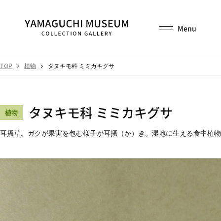
TOP
植物
タヌキモ科 ミミカキグサ
タヌキモ科 ミミカキグサ
植物
耳掻草。ガクが果実を包む様子が耳掻（か）き。湿地に生える食中植物