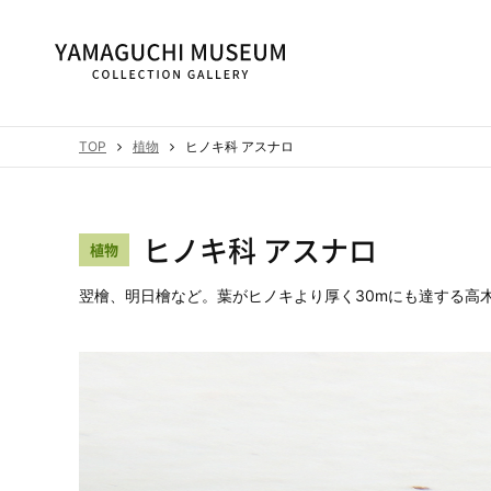
TOP
植物
ヒノキ科 アスナロ
ヒノキ科 アスナロ
植物
翌檜、明日檜など。葉がヒノキより厚く30mにも達する高