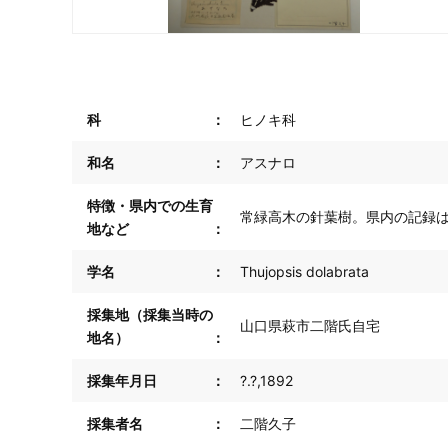
科
ヒノキ科
和名
アスナロ
特徴・県内での生育
常緑高木の針葉樹。県内の記録
地など
学名
Thujopsis dolabrata
採集地（採集当時の
山口県萩市二階氏自宅
地名）
採集年月日
?.?,1892
採集者名
二階久子