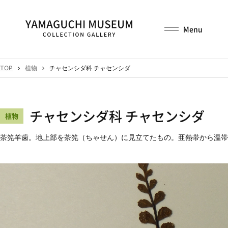
TOP
植物
チャセンシダ科 チャセンシダ
チャセンシダ科 チャセンシダ
植物
茶筅羊歯。地上部を茶筅（ちゃせん）に見立てたもの。亜熱帯から温帯