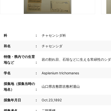
科
チャセンシダ科
和名
チャセンシダ
特徴・県内での生育
岩の割れ目、石垣などに生える常緑性のシダ
地など
学名
Asplenium trichomanes
採集地（採集当時の
山口県吉敷郡吉敷村瀧山
地名）
採集年月日
Oct.23,1892
採集者名
二階重樓