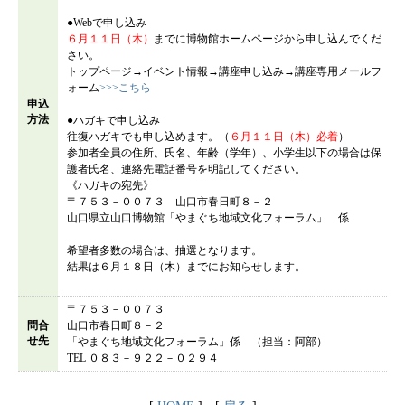
●Webで申し込み
６月１１日（木）
までに博物館ホームページから申し込んでくだ
さい。
トップページ→イベント情報→講座申し込み→講座専用メールフ
ォーム
>>>こちら
申込
方法
●ハガキで申し込み
往復ハガキでも申し込めます。（
６月１１日（木）必着
）
参加者全員の住所、氏名、年齢（学年）、小学生以下の場合は保
護者氏名、連絡先電話番号を明記してください。
《ハガキの宛先》
〒７５３－００７３ 山口市春日町８－２
山口県立山口博物館「やまぐち地域文化フォーラム」 係
希望者多数の場合は、抽選となります。
結果は６月１８日（木）までにお知らせします。
〒７５３－００７３
問合
山口市春日町８－２
せ先
「やまぐち地域文化フォーラム」係 （担当：阿部）
TEL ０８３－９２２－０２９４