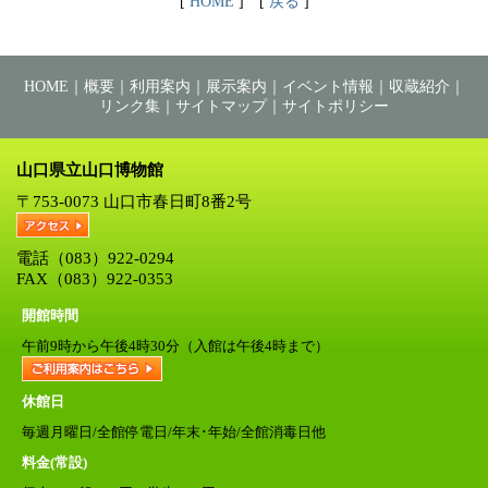
[
HOME
] [
戻る
]
HOME
｜
概要
｜
利用案内
｜
展示案内
｜
イベント情報
｜
収蔵紹介
｜
リンク集
｜
サイトマップ
｜
サイトポリシー
山口県立山口博物館
〒753-0073 山口市春日町8番2号
電話（083）922-0294
FAX（083）922-0353
開館時間
午前9時から午後4時30分（入館は午後4時まで）
休館日
毎週月曜日/全館停電日/年末･年始/全館消毒日他
料金(常設)