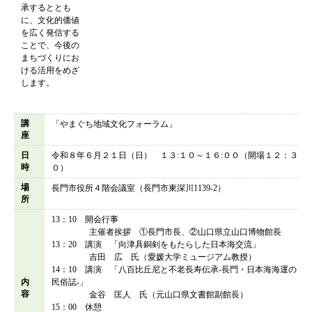
承するととも
に、文化的価値
を広く発信する
ことで、今後の
まちづくりにお
ける活用をめざ
します。
講
「やまぐち地域文化フォーラム」
座
日
令和８年６月２１日（日） １３:１０～１６:００（開場１２：３
時
０）
場
長門市役所４階会議室（長門市東深川1139-2）
所
13：10 開会行事
主催者挨拶 ①長門市長、②山口県立山口博物館長
13：20 講演 「向津具銅剣をもたらした日本海交流」
吉田 広 氏（愛媛大学ミュージアム教授）
14：10 講演 「八百比丘尼と不老長寿伝承‐長門・日本海海運の
内
民俗誌‐」
容
金谷 匡人 氏（元山口県文書館副館長）
15：00 休憩