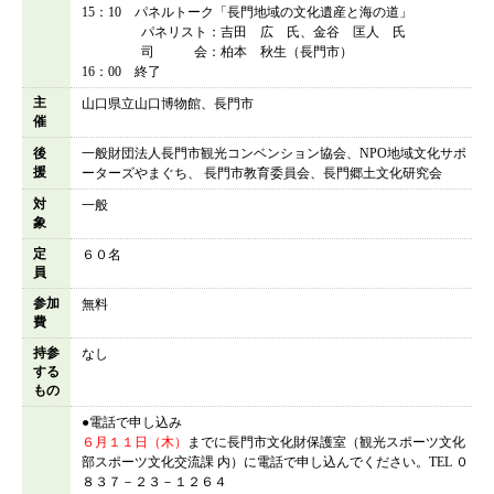
15：10 パネルトーク「長門地域の文化遺産と海の道」
パネリスト：吉田 広 氏、金谷 匡人 氏
司 会：柏本 秋生（長門市）
16：00 終了
主
山口県立山口博物館、長門市
催
後
一般財団法人長門市観光コンベンション協会、NPO地域文化サポ
援
ーターズやまぐち、 長門市教育委員会、長門郷土文化研究会
対
一般
象
定
６０名
員
参加
無料
費
持参
なし
する
もの
●電話で申し込み
６月１１日（木）
までに長門市文化財保護室（観光スポーツ文化
部スポーツ文化交流課 内）に電話で申し込んでください。TEL ０
８３７－２３－１２６４