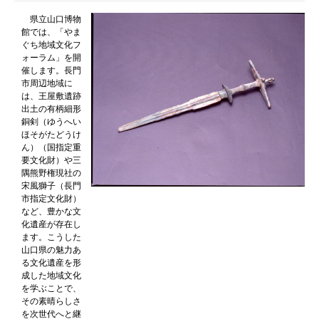
県立山口博物
館では、「やま
ぐち地域文化フ
ォーラム」を開
催します。長門
市周辺地域に
は、王屋敷遺跡
出土の有柄細形
銅剣（ゆうへい
ほそがたどうけ
ん）（国指定重
要文化財）や三
隅熊野権現社の
宋風獅子（長門
市指定文化財）
など、豊かな文
化遺産が存在し
ます。こうした
山口県の魅力あ
る文化遺産を形
成した地域文化
を学ぶことで、
その素晴らしさ
を次世代へと継