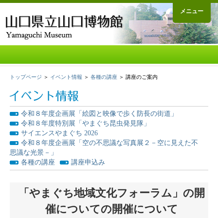
メニュー
トップページ
＞
イベント情報
＞
各種の講座
＞ 講座のご案内
令和８年度企画展「絵図と映像で歩く防長の街道」
令和８年度特別展「やまぐち昆虫発見隊」
サイエンスやまぐち 2026
令和８年度企画展「空の不思議な写真展２－空に見えた不
思議な光景－」
各種の講座
講座申込み
「やまぐち地域文化フォーラム」の開
催についての開催について