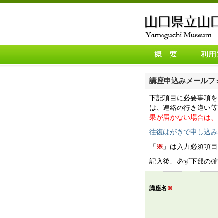
沿革
休館
講座申込みメールフ
ー
敷地建物
下記項目に必要事項を
レフ
事業内容
は、連絡の行き違い等
交通
果が届かない場合は、
Englis
往復はがきで申し込み
「
※
」は入力必須項目
記入後、必ず下部の確
講座名
※