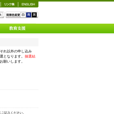
概要
館内利用
それ以外の申し込み
館外利用
選となります。
抽選結
各種申込方法
お願いします。
広報活動
にご記入ください。