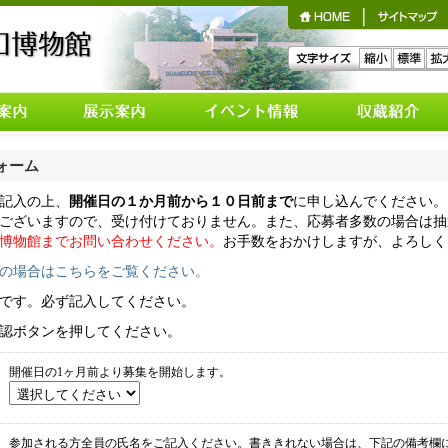
日カレンダ
理工展示室
各種の講座
ォーム
地学展示室
講座申込み
記入の上、
開催日の１か月前から１０日前まで
に申し込んでください。
ァレンス
植物展示室
講座申込みメールフォ
ございますので、受け付けておりません。また、応募者多数の場合は抽
アクセス
ーム
動物展示室
博物館までお問い合わせください。
お手数をおかけしますが、よろしく
h
考古展示室
の場合はこちらをご覧ください。
歴史展示室
です。必ず記入してください。
天文展示室
認ボタンを押してください。
天体観測室
開催日の1ヶ月前より募集を開始します。
屋外展示
参加される方全員の氏名をご記入ください。書ききれない場合は、下記の備考欄