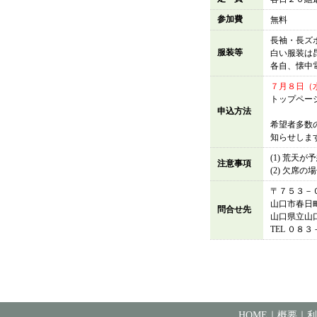
参加費
無料
長袖・長ズ
服装等
白い服装は
各自、懐中
７月８日（
トップペー
申込方法
希望者多数
知らせしま
(1) 荒
注意事項
(2) 欠席
〒７５３－
山口市春
問合せ先
山口県立山
TEL ０８
HOME
｜
概要
｜
利