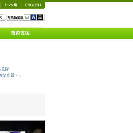
概要
館内利用
館外利用
発見隊」
各種申込方法
議な光景－」
広報活動