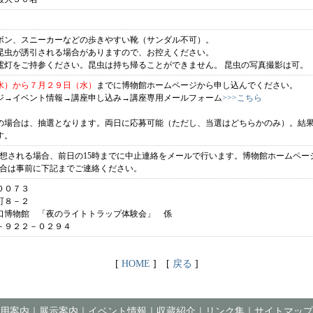
ボン、スニーカーなどの歩きやすい靴（サンダル不可）。
昆虫が誘引される場合がありますので、お控えください。
電灯をご持参ください。昆虫は持ち帰ることができません。 昆虫の写真撮影は可。
水）から７月２９日（水）
までに博物館ホームページから申し込んでください。
ジ→イベント情報→講座申し込み→講座専用メールフォーム
>>>こちら
の場合は、抽選となります。両日に応募可能（ただし、当選はどちらかのみ）。結
す。
天が予想される場合、前日の15時までに中止連絡をメールで行います。博物館ホームペ
の場合は事前に下記までご連絡ください。
００７３
日町８－２
口博物館 「夜のライトトラップ体験会」 係
３－９２２－０２９４
[
HOME
] [
戻る
]
用案内
｜
展示案内
｜
イベント情報
｜
収蔵紹介
｜
リンク集
｜
サイトマップ