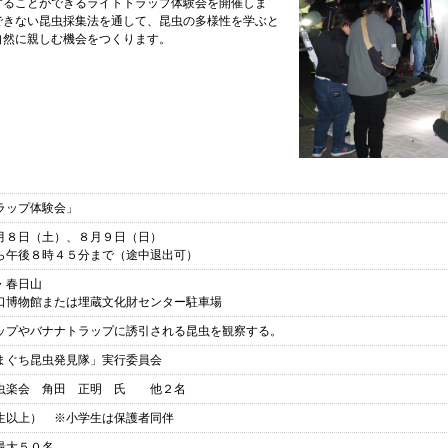
することができるライトトラップ体験会を開催しま
できない昆虫採集法を通して、昆虫の多様性を学ぶと
自然に親しむ機会をつくります。
ラップ体験会」
月８日（土）、８月９日（日）
ら午後８時４５分まで（途中退出可）
・春日山
口博物館または埋蔵文化財センター駐車場
ップやバナナトラップに誘引される昆虫を観察する。
まぐち昆虫発見隊」実行委員会
虫楽会 角田 正明 氏 他２名
生以上） ※小学生は保護者同伴
最大５０名