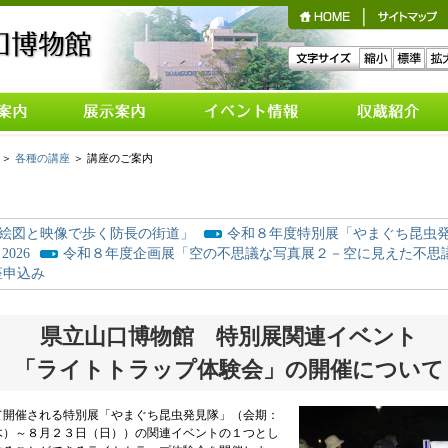
日カレンダ
理工展示室
各種の講座
＞
各種の講座
＞ 講座のご案内
地学展示室
講座申込み
ァレンス
植物展示室
講座申込みメールフォ
アクセス
ーム
絵図と映像で歩く防長の街道」
令和８年度特別展「やまぐち昆虫
動物展示室
026
令和８年度企画展「空の不思議な写真展２－空に見えた不思
h
考古展示室
座申込み
歴史展示室
天文展示室
県立山口博物館 特別展関連イベント
天体観測室
「ライトトラップ体験会」の開催について
屋外展示
開催される特別展「やまぐち昆虫発見隊」（会期：
木）～８月２３日（日））の関連イベントの１つとし