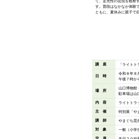
て、走光性の昆虫を観察
す。普段はなかなか体験
ともに、夏休みに親子で
講 座
「ライトト
令和８年８
日 時
午後７時か
山口博物館
場 所
駐車場は山
内 容
ライトトラ
主 催
特別展「や
講 師
やまぐち昆
対 象
一般（小学
定 員
各日２０組