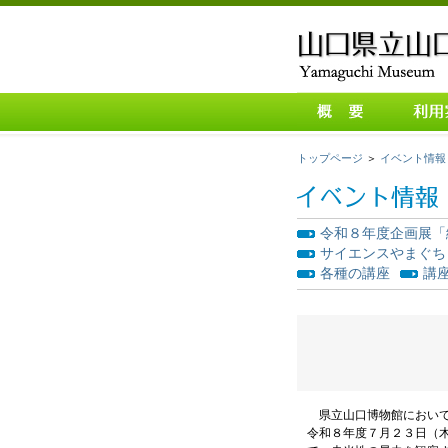
沿革
休館
トップページ
＞
イベント情報
ー
敷地建物
レフ
事業内容
交通
令和８年度企画展「
サイエンスやまぐち 2
Englis
各種の講座
講
県立山口博物館において
令和８年度７月２３日（